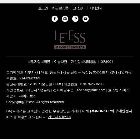
로그인
최근 본 상품
고객센터
지사안내
사업자정보확인
이용약관
개인정보처리방침
회사소개
그리에이트 서부지사 | 대표 :송은득 | 서울 금천구 독산동 952-1번지 2층 | 사업자등
록번호 : 214-09-83321
통신판매번호 : 2019-서울금천-0668 | 대표번호 : 070-7625-0295
개인정보관리책임자 : 송은득 | 전자메일주소 : sed230@nate.com | 호스팅 서비스
제공자 : ㈜아이보스
Copyright@LE'ess, All rights reserved
(주)르에쓰는 고객님의 안전한 무통장입금 거래에 대해
(주)NHNKCP의 구매안전서
비스
를 적용하고 있습니다.
가입사실확인 >