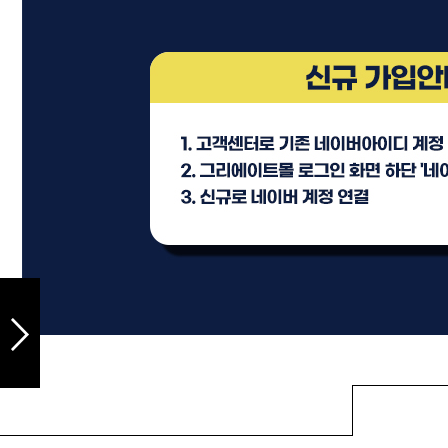
샴푸
컨디셔너
트리트먼트
토닉
세럼
오일
에센셜
스타일링