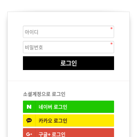
ISTURE
VOLUME
NO FRIZZ
컨디셔너
트리트먼트
오일
이벤트
살롱온리
체험단
어 레시피
헤어 트렌드
헤어 스튜디
우수회원 혜택
미용회원 혜택
소셜계정으로 로그인
네이버
로그인
광주
대구
대전
부산
서울
울산
인천
전남
카카오
로그인
구글+
로그인