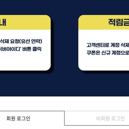
브러쉬
아이롱기
모로칸오일 트리트먼트
매직기
지날 125ml
드라이어
미용회원전용
회원 로그인
비회원 로그인