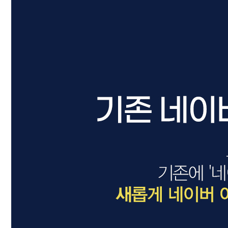
드라이기
펌기