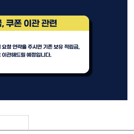
 오리
모로칸오일 보어 브러시
78,000원