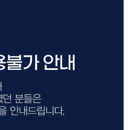
카미시
브레시
ATS 스타일뮤즈
글래미쉬
맥스