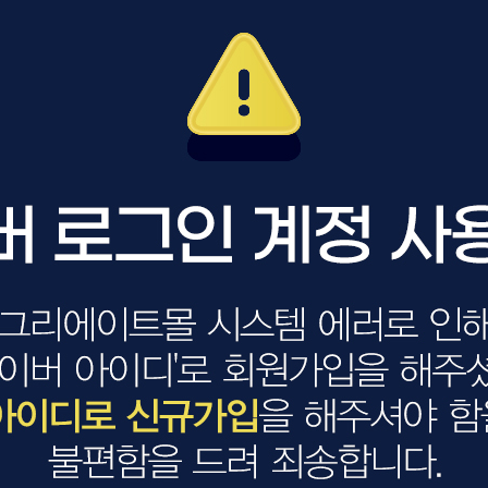
볼륨 라인
스무드 라인
텍스처
컬 라인
스타일링 라인
피니시 라인
컬러
브러시