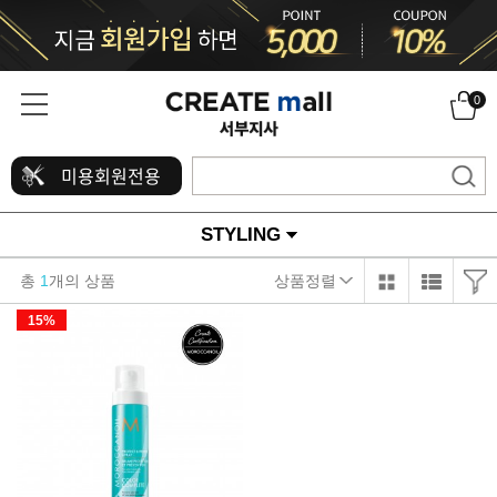
0
미용회원전용
STYLING
총
1
개의 상품
상품정렬
15%