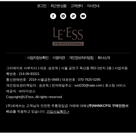
로그인
최근 본 상품
고객센터
지사안내
사업자정보확인
이용약관
개인정보처리방침
회사소개
그리에이트 서부지사 | 대표 :송은득 | 서울 금천구 독산동 952-1번지 2층 | 사업자등
록번호 : 214-09-83321
통신판매번호 : 2019-서울금천-0668 | 대표번호 : 070-7625-0295
개인정보관리책임자 : 송은득 | 전자메일주소 : sed230@nate.com | 호스팅 서비스
제공자 : ㈜아이보스
Copyright@LE'ess, All rights reserved
(주)르에쓰는 고객님의 안전한 무통장입금 거래에 대해
(주)NHNKCP의 구매안전서
비스
를 적용하고 있습니다.
가입사실확인 >