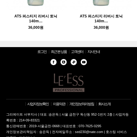
ATS 퍼스티지 리버시 토닉
ATS 퍼스티지 리버시 토닉
140m…
140m…
36,000원
36,000원
로그인
최근 본 상품
고객센터
지사안내
사업자정보확인
이용약관
개인정보처리방침
회사소개
그리에이트 서부지사 | 대표 :송은득 | 서울 금천구 독산동 952-1번지 2층 | 사업자등
록번호 : 214-09-83321
통신판매번호 : 2019-서울금천-0668 | 대표번호 : 070-7625-0295
개인정보관리책임자 : 송은득 | 전자메일주소 : sed230@nate.com | 호스팅 서비스