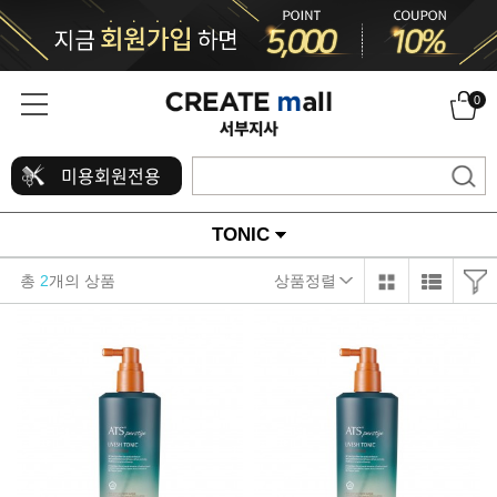
0
미용회원전용
TONIC
총
2
개의 상품
상품정렬