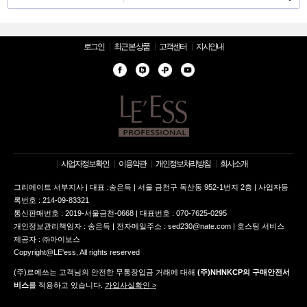
로그인
최근 본 상품
고객센터
지사안내
사업자정보확인
이용약관
개인정보처리방침
회사소개
그리에이트 서부지사 | 대표 :송은득 | 서울 금천구 독산동 952-1번지 2층 | 사업자등
록번호 : 214-09-83321
통신판매번호 : 2019-서울금천-0668 | 대표번호 : 070-7625-0295
개인정보관리책임자 : 송은득 | 전자메일주소 : sed230@nate.com | 호스팅 서비스
제공자 : ㈜아이보스
Copyright@LE'ess, All rights reserved
(주)르에쓰는 고객님의 안전한 무통장입금 거래에 대해
(주)NHNKCP의 구매안전서
비스
를 적용하고 있습니다.
가입사실확인 >