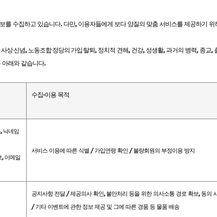
ISTURE
VOLUME
NO FRIZZ
정보를 수집하고 있습니다
.
다만
,
이용자들에게 보다 양질의 맞춤 서비스를 제공하기 위
컨디셔너
트리트먼트
오일
 사상
신념
,
노동조합
정당의
탈퇴
,
정치적 견해
,
건강
,
성생활
,
과거의 병력
,
종교
,
∙
∙
가입
∙
 아래와 같습니다
.
이벤트
살롱온리
체험단
수집·이용 목적
어 레시피
헤어 트렌드
헤어 스튜디
소
,
닉네임
우수회원 혜택
미용회원 혜택
서비스 이용에 따른 식별
/
가입연령 확인
/
불량회원의 부정이용 방지
호
,
이메일
광주
대구
대전
부산
서울
울산
인천
전남
공지사항 전달
/
제공의사 확인
,
불만처리 등을 위한 의사소통 경로 확보
,
동의 
/
기타 이벤트에 관한 정보 제공 및 그에 따른 경품 등 물품 배송