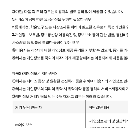
③다만
,
다음 각 호의 경우는 이용자의 별도 동의 없이 제공될 수 있습니다
.
1.
서비스 제공에 따른 요금정산을 위하여 필요한 경우
2.
통계작성
,
학술연구 또는 시장조사를 위하여 필요한 경우로서 특정 개인을 
3.
개인정보보호법
,
정보통신망 이용촉진 및 정보보호 등에 관한 법률
,
통신비
사소송법 등 법률상 특별한 규정이 있는 경우
④ 이용자는 제
3
자에 대한 개인정보 제공 동의를 거부할 수 있으며
,
동의를 거
⑤회사는 개인정보를 국외의 제
3
자에게 제공할 때에는 이용자에게 내용을 알
제
4
조
(
개인정보의 처리위탁
)
①회사는 서비스 향상 및 원활한 전산처리 등을 위하여 이용자의 개인정보 관
②회사는 개인정보의 처리의 위탁 시 위탁계약 등을 통하여 서비스제공자의
③개인정보 처리위탁을 받는 수탁자와 그 업무는 아래와 같습니다
.
처리 위탁 받는 자
위탁업무내용
-
개인정보 관리 및 전산처
㈜아이보스