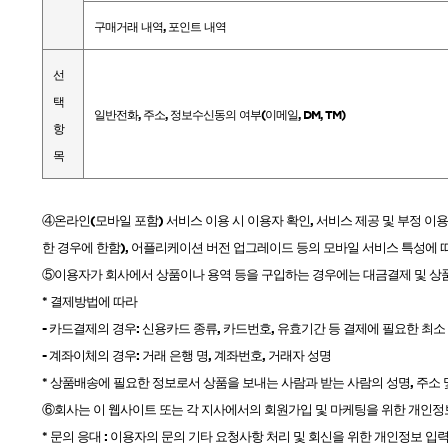
구매거래 내역
,
포인트 내역
선
택
일반전화
,
주소
,
정보수신동의 여부
(
이메일
, DM, TM)
항
목
④온라인
(
모바일 포함
)
서비스 이용 시 이용자 확인
,
서비스 제공 및 부정 이용
한 경우에 한함
),
어플리케이션 버전 업그레이드 등의 모바일 서비스 특성에 따
⑤이용자가 회사에서 상품이나 용역 등을 구입하는 경우에는 대금결제 및 상
*
결제방법에 따라
-
카드결제의 경우
:
신용카드 종류
,
카드번호
,
유효기간 등 결제에 필요한 최소
-
계좌이체의 경우
:
거래 은행 명
,
계좌번호
,
거래자 성명
*
상품배송에 필요한 정보로서 상품을 보내는 사람과 받는 사람의 성명
,
주소 
⑥회사는 이 웹사이트 또는 각 지사에서의 회원가입 및 마케팅을 위한 개인정
*
문의 응대
:
이용자의 문의 기타 요청사항 처리 및 회신을 위한 개인정보 입