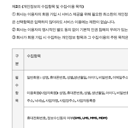
제
2
조
(
개인정보의 수집항목 및 수집·이용 목적
)
DAMAGE
MO
① 회사는 이용자의 회원 가입 시 서비스 제공을 위해 필요한 최소한의 개인
은 선택항목은 입력하지 않더라도 서비스 이용에는 제한이 없습니다
.
샴푸
② 회사는 이용자의 명시적인 별도 동의 없이 기본적 인권 침해의 우려가 있는
③ 회사가 회원 가입 시 수집하는 개인정보 항목과 그 수집
이용의
주된 목적은
∙
쇼핑찬스
구
수집항목
분
제품찾기
헤
필
일반회원
:
성명
,
휴대폰번호
,
성별
,
생년월일
,
아이디
,
비밀번호
,
이메일주
수
멤버쉽
항
미용회원
(
사업자회원
):
성명
,
휴대폰번호
,
성별
,
생년월일
,
아이디
,
비밀번
목
주소
,
닉네님
,
사업자명
,
사업장주소
,
사업자등록증
강원
경기
경남
경북
휴대전화번호
,
정보수신동의 여부
(SMS, LMS, MMS, MDM)