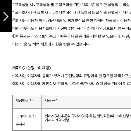
*
고객상담 시
:
고객상담 및 분쟁조정을 위한 기록보존을 위한 상담정보 작성
*
설문조사나 경품 행사 시
:
통계분석이나 경품제공 등을 위해 선별적인 개인
⑦회사는 이용자 확인
,
경품 배송 및 통계분석을 통한 마케팅 자료로서 이용
떠한 경우라도 이용자들에게 사전에 밝힌 목적 이외에 개인정보를 다른 목적
⑧이용자는 개인정보의 수집 • 이용에 대한 동의를 거부할 수 있습니다
.
다만
,
비스 이용 및 혜택 제공에 제한을 받을 수 있습니다
.
제
3
조
(
개인정보의 제공
)
①회사는 이용자의 동의가 있거나 관련법령의 규정에 의한 경우를 제외하고는
②회사는 이용자의 개인정보 관리 및 보다 다양한 서비스 제공을 위하여 이용
제공받는 자
제공
목적
판매자
(
각 지사
)
와 구매자
(
미용회원
,
일반회원
)
의 거래 진행
그리에이트 서
거래의 계약 이행
부지사