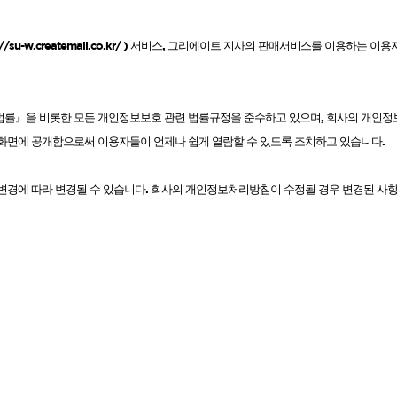
볼륨 라인
://su-w.createmall.co.kr/
)
서비스
,
그리에이트 지사의 판매서비스를 이용하는 이용
스무드 라인
텍스처
컬 라인
법률』을 비롯한 모든 개인정보보호 관련 법률규정을 준수하고 있으며
,
회사의 개인정
스타일링 라인
화면에 공개함으로써 이용자들이 언제나 쉽게 열람할 수 있도록 조치하고 있습니다
.
피니시 라인
컬러
변경에 따라 변경될 수 있습니다
.
회사의 개인정보처리방침이 수정될 경우 변경된 사
브러시