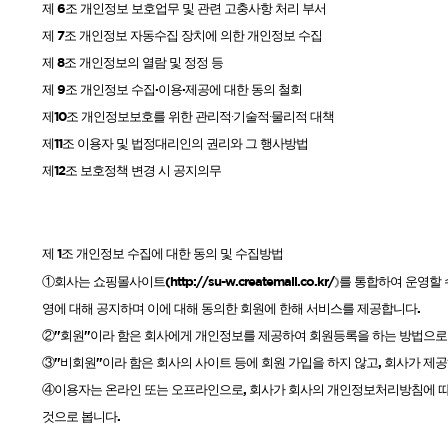
제
6
조 개인정보 보호업무 및 관련 고충사항 처리 부서
제
7
조 개인정보 자동수집 장치에 의한 개인정보 수집
샴푸
제
8
조 개인정보의 열람 및 정정 등
제
9
조 개인정보 수집·이용·제공에 대한 동의 철회
컨디셔너
제
10
조 개인정보보호를 위한 관리적
기술적
물리적
대책
∙
∙
트리트먼트
제
11
조 이용자 및 법정대리인의 권리와 그 행사방법
토닉
제
12
조 보호정책 변경 시 공지의무
세럼
오일
에센셜
제
1
조 개인정보 수집에 대한 동의 및 수집방법
스타일링
회사는 쇼핑몰사이트
(
http://su-w.createmall.co.kr/
)
를 통합하여 운영할 
①
영에 대해 공지하며 이에 대해 동의한 회원에 한해 서비스를 제공합니다
.
②
"
회원
"
이라 함은 회사에게 개인정보를 제공하여 회원등록을 하는 방법으로
③
"
비회원
"
이라 함은 회사의 사이트 등에 회원 가입을 하지 않고
,
회사가 제공
④이용자는 온라인 또는 오프라인으로
,
회사가 회사의 개인정보처리방침에 따
것으로 봅니다
.