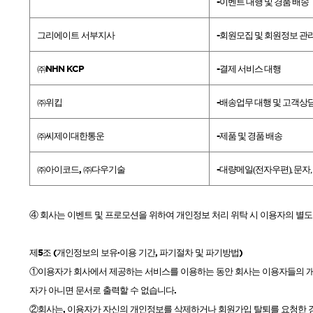
-
이벤트 대행 및 경품 배송
그리에이트 서부지사
-
회원모집 및 회원정보 관
㈜
NHN KCP
-
결제 서비스 대행
㈜위킵
-
배송업무 대행 및 고객상
㈜씨제이대한통운
-
제품 및 경품 배송
㈜아이코드
, ㈜
다우기술
-
대량메일
(
전자우편
),
문자
,
④ 회사는 이벤트 및 프로모션을 위하여 개인정보 처리 위탁 시 이용자의 별
제
5
조
(
개인정보의 보유·이용 기간
,
파기절차 및 파기방법
)
①이용자가 회사에서 제공하는 서비스를 이용하는 동안 회사는 이용자들의 
자가 아니면 문서로 출력할 수 없습니다
.
②회사는
,
이용자가 자신의 개인정보를 삭제하거나 회원가입 탈퇴를 요청한 경