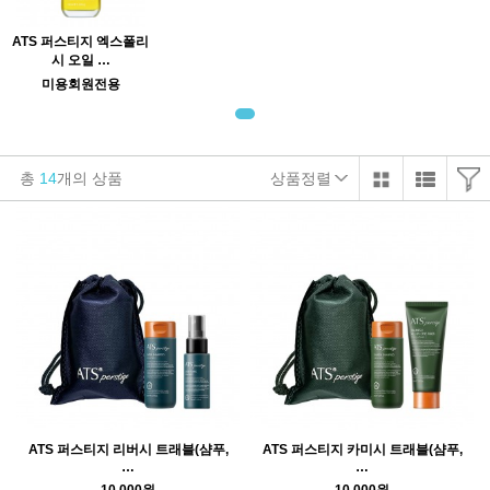
ATS 퍼스티지 엑스폴리
시 오일 …
미용회원전용
총
14
개의 상품
상품정렬
ATS 퍼스티지 리버시 트래블(샴푸,
ATS 퍼스티지 카미시 트래블(샴푸,
…
…