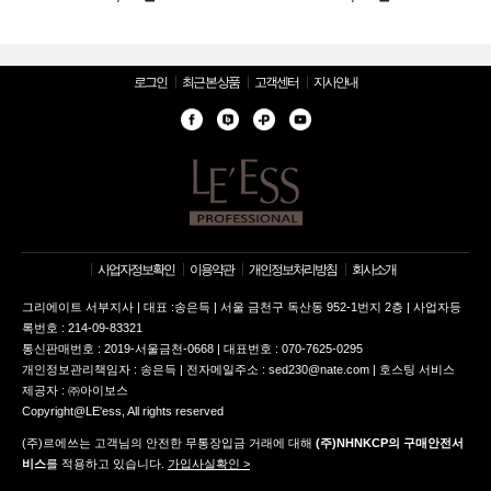
로그인
최근 본 상품
고객센터
지사안내
사업자정보확인
이용약관
개인정보처리방침
회사소개
그리에이트 서부지사 | 대표 :송은득 | 서울 금천구 독산동 952-1번지 2층 | 사업자등
록번호 : 214-09-83321
통신판매번호 : 2019-서울금천-0668 | 대표번호 : 070-7625-0295
개인정보관리책임자 : 송은득 | 전자메일주소 : sed230@nate.com | 호스팅 서비스
제공자 : ㈜아이보스
Copyright@LE'ess, All rights reserved
(주)르에쓰는 고객님의 안전한 무통장입금 거래에 대해
(주)NHNKCP의 구매안전서
비스
를 적용하고 있습니다.
가입사실확인 >