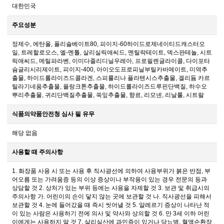
대한민국
주요성분
정제수, 에탄올, 폴리솔베이트80, 피이지-60하이드로제네이티드캐스터오
일, 트레할로오스, 엘-멘톨, 살리실릭애씨드, 멘틸락테이트, 덱스판테놀, 시트
릭애씨드, 메틸파라벤, 이미다졸리디닐우레아, 프로필렌글라이콜, 다이포타
슘글리시리제이트, 피이지-400, 아이오도프로피닐부틸카바메이트, 미역추
출물, 하이드롤라이즈드콜라겐, 스피룰리나 플라텐시스추출물, 겔리듐 카르
틸라기네움추출물, 플랑크톤추출물, 하이드롤라이즈드루핀단백질, 하수오
뿌리추출물, 귀리단백질추출물, 쑥잎추출물, 향료, 리모넨, 리날룰, 시트랄
식품의약품안전청 심사 필 유무
해당 없음
사용할 때 주의사항
1. 화장품 사용 시 또는 사용 후 직사광선에 의하여 사용부위가 붉은 반점, 부
어오름 또는 가려움증 등의 이상 증상이나 부작용이 있는 경우 전문의 등과
상담할 것 2. 상처가 있는 부위 등에는 사용을 자제할 것 3. 보관 및 취급시의
주의사항 가. 어린이의 손이 닿지 않는 곳에 보관할 것 나. 직사광선을 피해서
보관할 것 4. 눈에 들어갔을 때 즉시 씻어낼 것 5. 알레르기 증상이 나타난 적
이 있는 사람은 사용하기 전에 의사 및 약사와 상의할 것 6. 만 3세 이하 어린
이에게는 사용하지 말 것 7. 살리실산에 과민증이 있거나 당뇨병, 혈액순환장