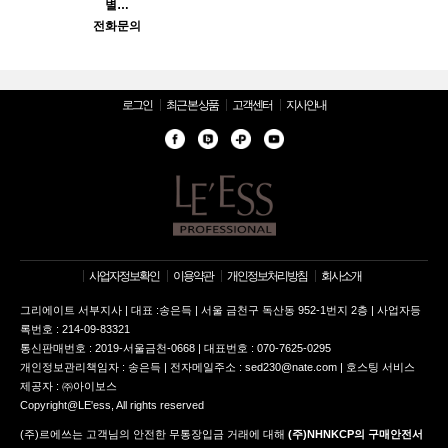
별…
전화문의
로그인
최근 본 상품
고객센터
지사안내
사업자정보확인
이용약관
개인정보처리방침
회사소개
그리에이트 서부지사 | 대표 :송은득 | 서울 금천구 독산동 952-1번지 2층 | 사업자등
록번호 : 214-09-83321
통신판매번호 : 2019-서울금천-0668 | 대표번호 : 070-7625-0295
개인정보관리책임자 : 송은득 | 전자메일주소 : sed230@nate.com | 호스팅 서비스
제공자 : ㈜아이보스
Copyright@LE'ess, All rights reserved
(주)르에쓰는 고객님의 안전한 무통장입금 거래에 대해
(주)NHNKCP의 구매안전서