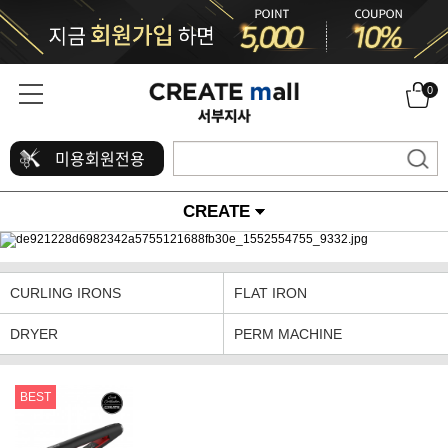
0
미용회원전용
CREATE
CURLING IRONS
FLAT IRON
DRYER
PERM MACHINE
BEST