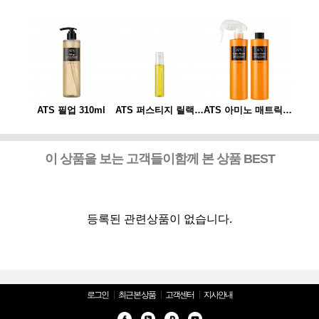
ATS 아미노 매트릭스 310ml*2개 세트(스프레이 동봉)
ATS 필업 310ml
ATS 퍼스티지 릴랙싱 스파오일 10ml
ATS 아미노 매트릭스 310ml*2개 세트(스프레이 동봉)
ATS
이 상품을 보는 고객들이함께 본 상품 BEST
등록된 관련상품이 없습니다.
로그인
최근 본 상품
고객센터
지사안내