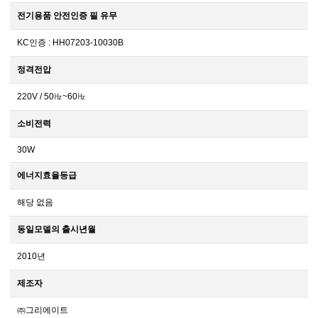
전기용품 안전인증 필 유무
KC인증 : HH07203-10030B
정격전압
220V / 50㎐~60㎐
소비전력
30W
에너지효율등급
해당 없음
동일모델의 출시년월
2010년
제조자
㈜그리에이트