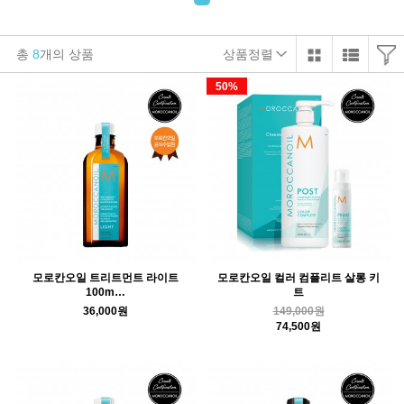
총
8
개의 상품
상품정렬
50%
모로칸오일 트리트먼트 라이트
모로칸오일 컬러 컴플리트 살롱 키
100m…
트
36,000원
149,000원
74,500원