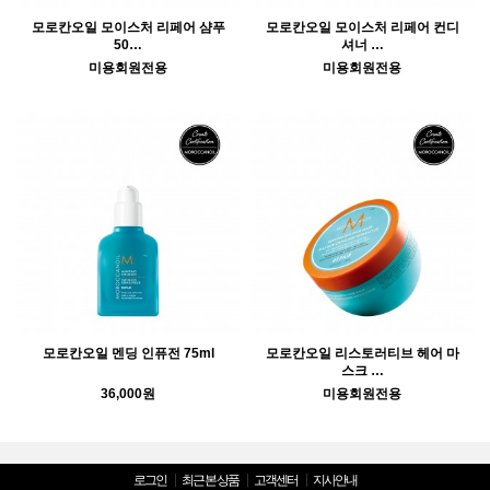
모로칸오일 모이스처 리페어 샴푸
모로칸오일 모이스처 리페어 컨디
50…
셔너 …
미용회원전용
미용회원전용
모로칸오일 멘딩 인퓨전 75ml
모로칸오일 리스토러티브 헤어 마
스크 …
36,000원
미용회원전용
로그인
최근 본 상품
고객센터
지사안내