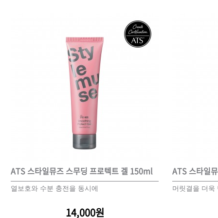
샴푸
컨디셔너
트리트먼트
토닉
세럼
오일
에센셜
스타일링
ATS 스타일뮤즈 스무딩 프로텍트 겔 150ml
ATS 스타일뮤
열보호와 수분 충전을 동시에
머릿결을 더욱
14,000원