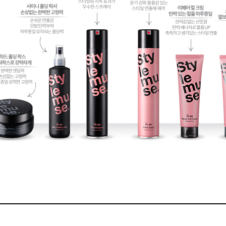
볼륨 라인
스무드 라인
텍스처
컬 라인
스타일링 라인
피니시 라인
컬러
브러시