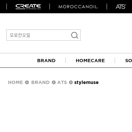
BRAND
HOMECARE
SO
HOME
BRAND
ATS
stylemuse
아이롱기
매직기