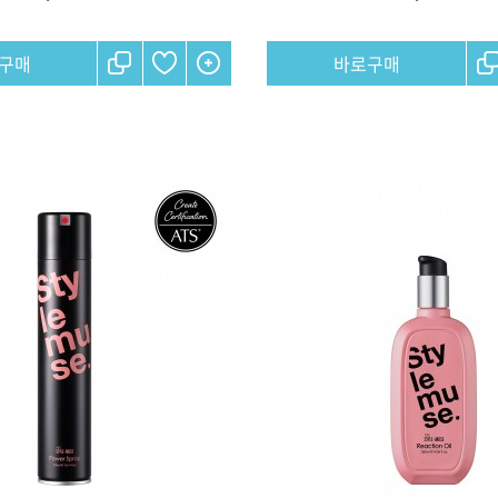
ISTURE
VOLUME
NO FRIZZ
컨디셔너
트리트먼트
오일
이벤트
살롱온리
체험단
어 레시피
헤어 트렌드
헤어 스튜디
우수회원 혜택
미용회원 혜택
광주
대구
대전
부산
서울
울산
인천
전남