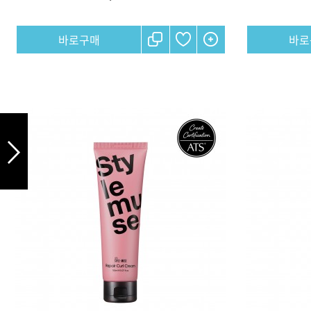
DAMAGE
MO
샴푸
쇼핑찬스
제품찾기
헤
멤버쉽
강원
경기
경남
경북