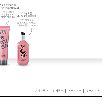
카미시
브레시
ATS 스타일뮤즈
글래미쉬
맥스
인기상품순
신상품순
높은가격순
낮은가격순