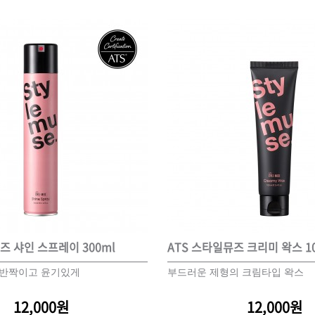
브러쉬
아이롱기
모로칸오일 트리트먼트
매직기
지날 125ml
드라이어
미용회원전용
즈 샤인 스프레이 300ml
ATS 스타일뮤즈 크리미 왁스 10
 반짝이고 윤기있게
부드러운 제형의 크림타입 왁스
12,000원
12,000원