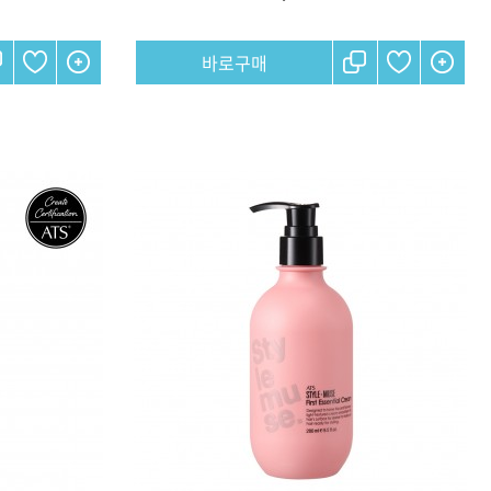
CURL
SCALP
스타일링
상품후기
오
제품사용팁
포인트
전북
제주
충남
충북