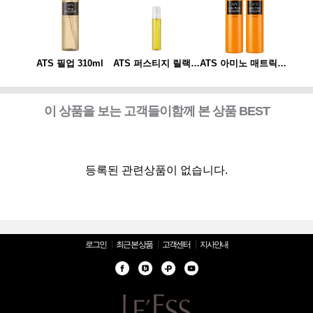
ATS 아미노 매트릭스 310ml*2개 세트(스프레이 동봉)
ATS 필업 310ml
ATS 퍼스티지 릴랙싱 스파오일 10ml
ATS 아미노 매트릭스 310ml*2개 세트(스프레이 동봉)
ATS
이 상품을 보는 고객들이함께 본 상품 BEST
등록된 관련상품이 없습니다.
로그인
최근 본 상품
고객센터
지사안내