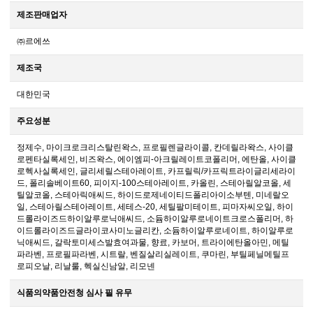
제조판매업자
㈜르에쓰
제조국
대한민국
주요성분
정제수, 마이크로크리스탈린왁스, 프로필렌글라이콜, 칸데릴라왁스, 사이클
로펜타실록세인, 비즈왁스, 에이엠피-아크릴레이트코폴리머, 에탄올, 사이클
로헥사실록세인, 글리세릴스테아레이트, 카프릴릭/카프릭트라이글리세라이
드, 폴리솔베이트60, 피이지-100스테아레이트, 카올린, 스테아릴알코올, 세
틸알코올, 스테아릭애씨드, 하이드로제네이티드폴리아이소부텐, 미네랄오
일, 스테아릴스테아레이트, 세테스-20, 세틸팔미테이트, 피마자씨오일, 하이
드롤라이즈드하이알루로닉애씨드, 소듐하이알루로네이트크로스폴리머, 하
이드롤라이즈드글라이코사미노글리칸, 소듐하이알루로네이트, 하이알루로
닉애씨드, 갈락토미세스발효여과물, 향료, 카보머, 트라이에탄올아민, 메틸
파라벤, 프로필파라벤, 시트랄, 벤질살리실레이트, 쿠마린, 부틸페닐메틸프
로피오날, 리날룰, 헥실신남알, 리모넨
식품의약품안전청 심사 필 유무