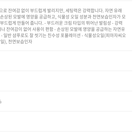
카미시
으로 잔여감 없이 부드럽게 발리지만, 세팅력은 강력합니다. 자연 유래
 손상된 모발에 영양을 공급하고, 식물성 오일 성분과 천연보습인자가 모
브레시
부드럽게 만들어 줍니다. - 부드러운 크림 타입의 뛰어난 발림성 - 강력
ATS 스타일뮤즈
러나 잔여감이 없어 사용이 편함 - 손상된 모발에 영양을 공급하는 자연유
 - 일반 샴푸로도 잘 씻기는 친수성 포뮬레이션 - 식물성오일(피마자씨오
글래미쉬
일), 천연보습인자
맥스
%