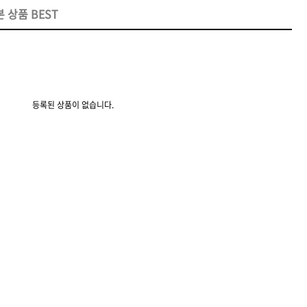
 상품 BEST
CURL
SCALP
스타일링
등록된 상품이 없습니다.
상품후기
오
제품사용팁
포인트
ATS 퍼스티지 릴랙싱 스파오일 10ml
ATS 아미노 매트릭스 310ml*2개 세트(스프레이 동봉)
마사지 스틱]두피케어 전 심신
케라틴 단백질 공급으로 모발의
전북
제주
충남
충북
정을 위한 아로마 오일
베이스를 형성하는 전,중,후 처리
5,200원
제
26,000원