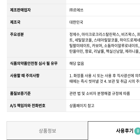
제조판매업자
㈜르에쓰
제조국
대한민국
주요성분
정제수, 마이크로크리스탈린왁스, 비즈왁스, 
트, 세틸알코올, 스테아릴알코올, 하이드로제
틸팔미테이트, 카보머, 소듐하이알루로네이트
탄올아민, 향료, 리날룰, 헥실신남알, 제라니
식품의약품안전청 심사 필 유무
해당 없음
사용할 때 주의사항
1. 화장품 사용 시 또는 사용 후 직사광선에 
때에는 즉시 씻어낼 것 4. 보관 및 취급 시의 
품질보증기준
관련 법 및 소비자 분쟁해결 규정에 따름
A/S 책임자와 전화번호
상품페이지 참고
상품정보
사용후기
0