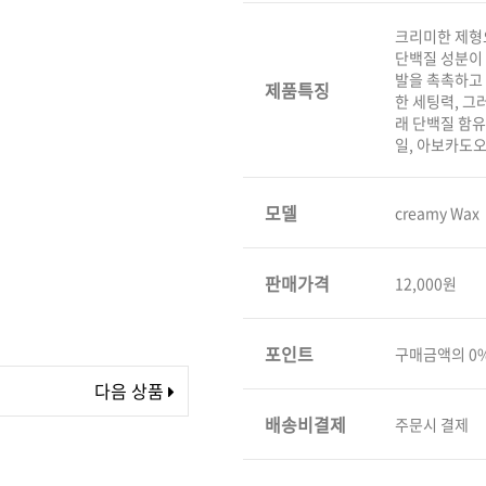
볼륨 라인
크리미한 제형
단백질 성분이
스무드 라인
발을 촉촉하고 
제품특징
텍스처
한 세팅력, 그
래 단백질 함유
컬 라인
일, 아보카도오
스타일링 라인
피니시 라인
모델
creamy Wax
컬러
브러시
판매가격
12,000원
포인트
구매금액의 0
다음 상품
배송비결제
주문시 결제