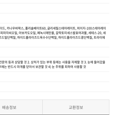
드, 카나우바왁스, 폴리솔베이트60, 글리세릴스테아레이트, 피이지-100스테아레이
피마자씨오일, 아보카도오일, 페녹시에탄올, 갈락토미세스발효여과물, 세테스-20, 세
이즈드밀단백질, 하이드롤라이즈드옥수수단백질, 하이드롤라이즈드콩단백질, 트라이에
문의 등과 상담할 것 2. 상처가 있는 부위 등에는 사용을 자제할 것 3. 눈에 들어갔을
 후에는 반드시 마개를 닫아서 보관할 것 4) 눈 주위를 피하여 사용할 것
배송정보
교환정보