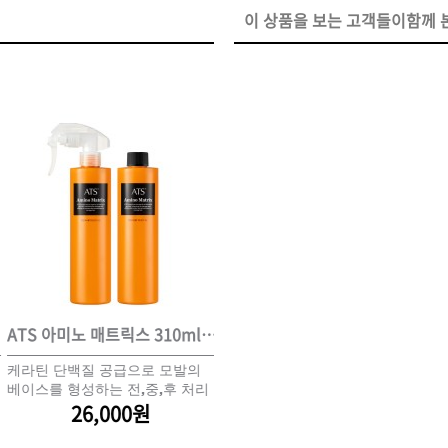
이 상품을 보는 고객들이함께 본
ISTURE
VOLUME
NO FRIZZ
컨디셔너
트리트먼트
오일
이벤트
살롱온리
체험단
어 레시피
헤어 트렌드
헤어 스튜디
우수회원 혜택
미용회원 혜택
ATS 아미노 매트릭스 310ml*2개 세트(스프레이 동봉)
ATS 필업 310ml
케라틴 단백질 공급으로 모발의
손상된 모발 내부에 프리미엄 단
[
광주
대구
대전
부산
서울
울산
인천
전남
베이스를 형성하는 전,중,후 처리
백질을 채워 큐티클을 회복
안
제
26,000원
22,000원