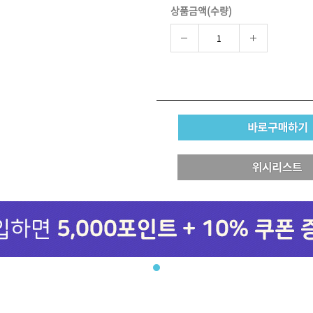
상품금액(수량)
브러쉬
아이롱기
모로칸오일 트리트먼트
매직기
지날 125ml
드라이어
미용회원전용