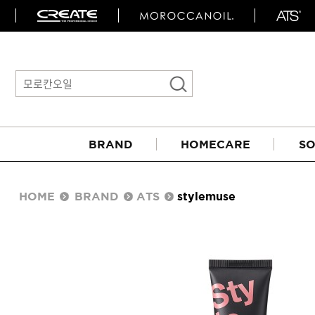
BRAND
HOMECARE
SO
HOME
BRAND
ATS
stylemuse
아이롱기
매직기