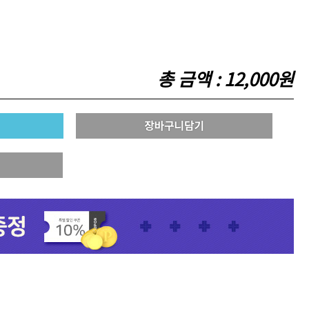
총 금액 :
12,000원
 오리
모로칸오일 보어 브러시
78,000원