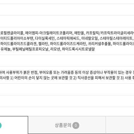
프로필렌글라이콜, 에이엠피-아크릴레이트코폴리머, 에탄올, 카프릴릭/카프릭트라이글리세라이
네이티드폴리아이소부텐, 다이실록세인, 스테아릭애씨드, 미네랄오일, 스테아릴스테아레이트, 
, 하이드롤라이즈드콜라겐, 젤라틴, 하이드롤라이즈드케라틴, 귀리커넬추출물, 하이드롤라
올, 유제놀, 부틸페닐메틸프로피오날, 리모넨, 하이드록시시트로넬알
의하여 사용부위가 붉은 반점, 부어오름 또는 가려움증 등의 이상 증상이나 부작용이 있는 경우 전
주의사항 1) 어린이의 손이 닿지 않는 곳에 보관할 것 2) 직사광선을 피해서 보관할 것 3) 사용
상품문의
0