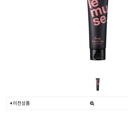
드라이기
펌기
이전상품