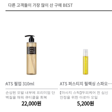
다른 고객들이 가장 많이 산 구매 BEST
DAMAGE
MO
샴푸
쇼핑찬스
제품찾기
헤
멤버쉽
ATS 아미노 매트릭스 310ml*2개 세트(스프레이 동봉)
ATS 필업 310ml
ATS 퍼스티지 릴랙싱 스파오일 10ml
의
손상된 모발 내부에 프리미엄 단
[마사지 스틱]두피케어 전 심신
강원
경기
경남
경북
처리
백질을 채워 큐티클을 회복
안정을 위한 아로마 오일
22,000원
5,200원