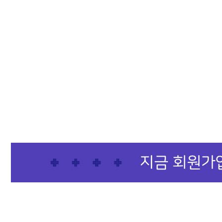
샴푸
컨디셔너
트리트먼트
토닉
세럼
오일
에센셜
스타일링