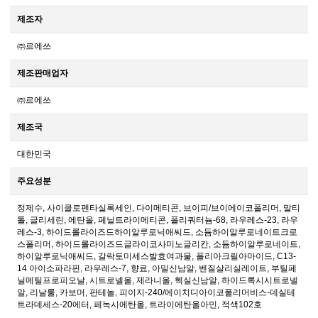
제조자
㈜르에쓰
제조판매업자
㈜르에쓰
제조국
대한민국
주요성분
정제수, 사이클로펜타실록세인, 다이메티콘, 브이피/브이에이코폴리머, 말티
톨, 글리세린, 에탄올, 페닐트라이메티콘, 폴리쿼터늄-68, 라우레스-23, 라우
레스-3, 하이드롤라이즈드하이알루로닉애씨드, 소듐하이알루로네이트크로
스폴리머, 하이드롤라이즈드글라이코사미노글리칸, 소듐하이알루로네이트,
하이알루로닉애씨드, 갈락토미세스발효여과물, 폴리아크릴아마이드, C13-
14 아이소파라핀, 라우레스-7, 향료, 아밀신남알, 벤질살리실레이트, 부틸페
닐메틸프로피오날, 시트로넬올, 제라니올, 헥실신남알, 하이드록시시트로넬
알, 리날룰, 카보머, 판테놀, 피이지-240/에이치디아이코폴리머비스-데실테
트라데세스-20에터, 페녹시에탄올, 트라이에탄올아민, 적색102호