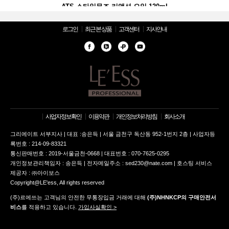
 리액션 오일 120ml
ATS 스타일뮤즈 리액션 오일 120ml
ATS 스타일뮤즈 리액
로그인
최근 본 상품
고객센터
지사안내
사업자정보확인
이용약관
개인정보처리방침
회사소개
그리에이트 서부지사 | 대표 :송은득 | 서울 금천구 독산동 952-1번지 2층 | 사업자등
록번호 : 214-09-83321
통신판매번호 : 2019-서울금천-0668 | 대표번호 : 070-7625-0295
개인정보관리책임자 : 송은득 | 전자메일주소 : sed230@nate.com | 호스팅 서비스
제공자 : ㈜아이보스
Copyright@LE'ess, All rights reserved
(주)르에쓰는 고객님의 안전한 무통장입금 거래에 대해
(주)NHNKCP의 구매안전서
비스
를 적용하고 있습니다.
가입사실확인 >