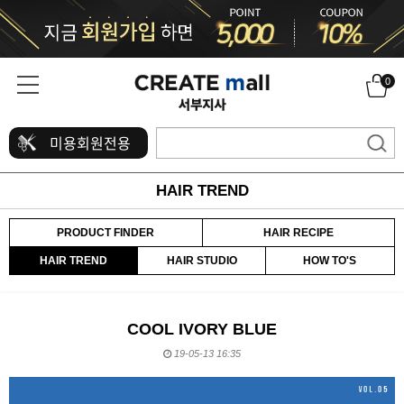
0
미용회원전용
HAIR TREND
PRODUCT FINDER
HAIR RECIPE
HAIR TREND
HAIR STUDIO
HOW TO'S
COOL IVORY BLUE
19-05-13 16:35
본문