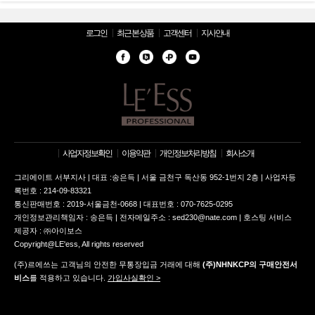
로그인
최근 본 상품
고객센터
지사안내
사업자정보확인
이용약관
개인정보처리방침
회사소개
그리에이트 서부지사 | 대표 :송은득 | 서울 금천구 독산동 952-1번지 2층 | 사업자등
록번호 : 214-09-83321
통신판매번호 : 2019-서울금천-0668 | 대표번호 : 070-7625-0295
개인정보관리책임자 : 송은득 | 전자메일주소 : sed230@nate.com | 호스팅 서비스
제공자 : ㈜아이보스
Copyright@LE'ess, All rights reserved
(주)르에쓰는 고객님의 안전한 무통장입금 거래에 대해
(주)NHNKCP의 구매안전서
비스
를 적용하고 있습니다.
가입사실확인 >