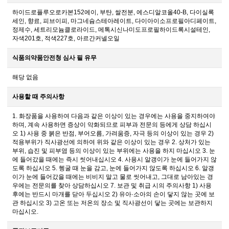
하이드로플루오로카본152에이, 부탄, 쌀전분, 에스디알코올40-B, 다이실록
세인, 향료, 피브이피, 마그네슘스테아레이트, 다이아이소프로필아디페이트,
정제수, 세트리모늄클로라이드, 메톡시신나미도프로필하이드록시설테인,
자색201호, 적색227호, 아르간커넬오일
식품의약품안전청 심사 필 유무
해당 없음
사용할 때 주의사항
1. 화장품을 사용하여 다음과 같은 이상이 있는 경우에는 사용을 중지하여야
하며, 계속 사용하면 증상이 악화되므로 피부과 전문의 등에게 상담 하십시
오 1) 사용 중 붉은 반점, 부어오름, 가려움증, 자극 등의 이상이 있는 경우 2)
적용부위가 직사광선에 의하여 위와 같은 이상이 있는 경우 2. 상처가 있는
부위, 습진 및 피부염 등의 이상이 있는 부위에는 사용을 하지 마십시오 3. 눈
에 들어갔을 때에는 즉시 씻어내십시오 4. 사용시 알갱이가 눈에 들어가지 않
도록 하십시오 5. 헹굴 때 눈을 감고, 눈에 들어가지 않도록 하십시오 6. 알갱
이가 눈에 들어갔을 때에는 비비지 말고 물로 씻어내고, 그대로 남아있는 경
우에는 전문의를 찾아 상담하십시오 7. 보관 및 취급 시의 주의사항 1) 사용
후에는 반드시 마개를 닫아 두십시오 2) 유아·소아의 손이 닿지 않는 곳에 보
관 하십시오 3) 고온 또는 저온의 장소 및 직사광선이 닿는 곳에는 보관하지
마십시오.