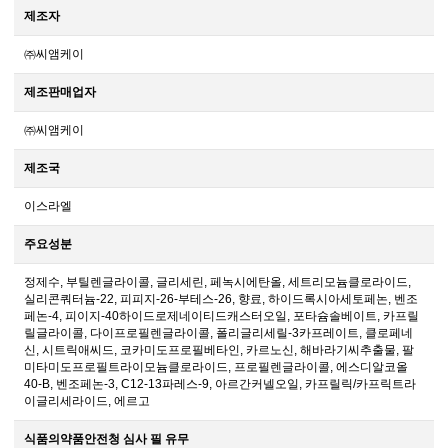
제조자
㈜씨앰케이
제조판매업자
㈜씨앰케이
제조국
이스라엘
주요성분
정제수, 부틸렌글라이콜, 글리세린, 페녹시에탄올, 세트리모늄클로라이드,
실리콘쿼터늄-22, 피피지-26-부테스-26, 향료, 하이드록시아세토페논, 벤조
페논-4, 피이지-40하이드로제네이티드캐스터오일, 포타슘솔베이트, 카프릴
릴글라이콜, 다이프로필렌글라이콜, 폴리글리세릴-3카프레이트, 클로페네
신, 시트릭애씨드, 코카미도프로필베타인, 카르노신, 해바라기씨추출물, 팔
미타미도프로필트라이모늄클로라이드, 프로필렌글라이콜, 에스디알코올
40-B, 벤조페논-3, C12-13파레스-9, 아르간커넬오일, 카프릴릭/카프릭트라
이글리세라이드, 에르고
식품의약품안전청 심사 필 유무