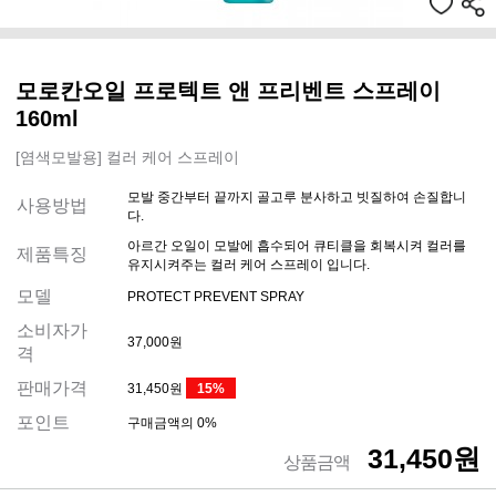
모로칸오일 프로텍트 앤 프리벤트 스프레이
160ml
[염색모발용] 컬러 케어 스프레이
모발 중간부터 끝까지 골고루 분사하고 빗질하여 손질합니
사용방법
다.
아르간 오일이 모발에 흡수되어 큐티클을 회복시켜 컬러를
제품특징
유지시켜주는 컬러 케어 스프레이 입니다.
모델
PROTECT PREVENT SPRAY
소비자가
37,000원
격
판매가격
31,450원
15%
포인트
구매금액의 0%
31,450원
상품금액