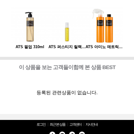
ATS 아미노 매트릭스 310ml*2개 세트(스프레이 동봉)
ATS 필업 310ml
ATS 퍼스티지 릴랙싱 스파오일 10ml
ATS 아미노 매트릭스 310ml*2개 세트(스프레이 동봉)
ATS
이 상품을 보는 고객들이함께 본 상품 BEST
등록된 관련상품이 없습니다.
로그인
최근 본 상품
고객센터
지사안내