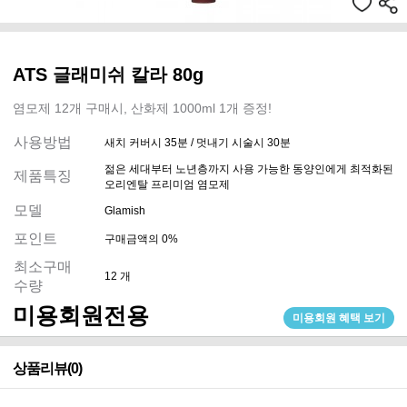
ATS 글래미쉬 칼라 80g
염모제 12개 구매시, 산화제 1000ml 1개 증정!
사용방법
새치 커버시 35분 / 멋내기 시술시 30분
젊은 세대부터 노년층까지 사용 가능한 동양인에게 최적화된
제품특징
오리엔탈 프리미엄 염모제
모델
Glamish
포인트
구매금액의 0%
최소구매
12 개
수량
미용회원전용
미용회원 혜택 보기
상품리뷰(0)