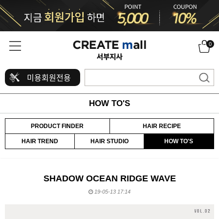
0
미용회원전용
HOW TO'S
PRODUCT FINDER
HAIR RECIPE
HAIR TREND
HAIR STUDIO
HOW TO'S
SHADOW OCEAN RIDGE WAVE
19-05-13 17:14
본문